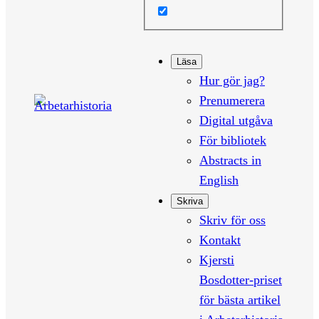
Läsa
Hur gör jag?
Prenumerera
Digital utgåva
För bibliotek
Abstracts in
English
Skriva
Skriv för oss
Kontakt
Kjersti
Bosdotter-priset
för bästa artikel