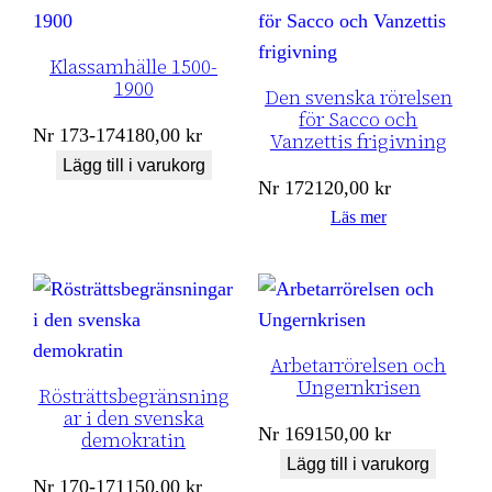
Klassamhälle 1500-
1900
Den svenska rörelsen
för Sacco och
Nr
173-174
180,00
kr
Vanzettis frigivning
Lägg till i varukorg
Nr
172
120,00
kr
Läs mer
Arbetarrörelsen och
Ungernkrisen
Rösträttsbegränsning
ar i den svenska
Nr
169
150,00
kr
demokratin
Lägg till i varukorg
Nr
170-171
150,00
kr