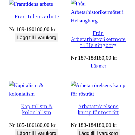
Framtidens arbete
Nr
189-190
180,00
kr
Från
Lägg till i varukorg
Arbetarhistorikermöte
t i Helsingborg
Nr
187-188
180,00
kr
Läs mer
Kapitalism &
Arbetarrörelsens
kolonialism
kamp för rösträtt
Nr
185-186
180,00
kr
Nr
183-184
180,00
kr
Lägg till i varukorg
Lägg till i varukorg