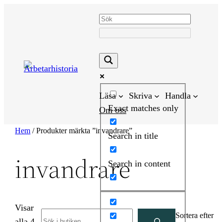
Hoppa
till
innehåll
Läsa
Skriva
Handla
Exact matches only
Om oss
Hem
/ Produkter märkta ”invandrare”
Search in title
invandrare
Search in content
Visar
Search
Sortera efter
alla 4