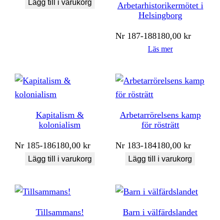
Lägg till i varukorg
Arbetarhistorikermötet i
Helsingborg
Nr
187-188
180,00
kr
Läs mer
Kapitalism &
Arbetarrörelsens kamp
kolonialism
för rösträtt
Nr
185-186
180,00
kr
Nr
183-184
180,00
kr
Lägg till i varukorg
Lägg till i varukorg
Tillsammans!
Barn i välfärdslandet