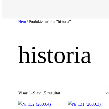
Hem
/ Produkter märkta ”historia”
historia
Se
Sortera
Visar 1–9 av 15 resultat
efter
senaste