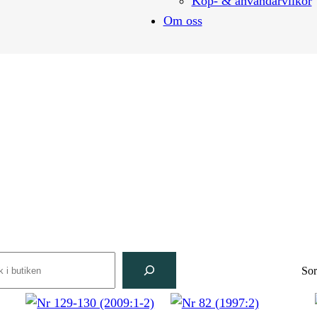
Köp- & användarvilkor
Om oss
arch
Sor