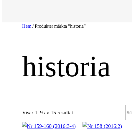
Hem
/ Produkter märkta ”historia”
historia
Se
Sortera
Visar 1–9 av 15 resultat
efter
senaste