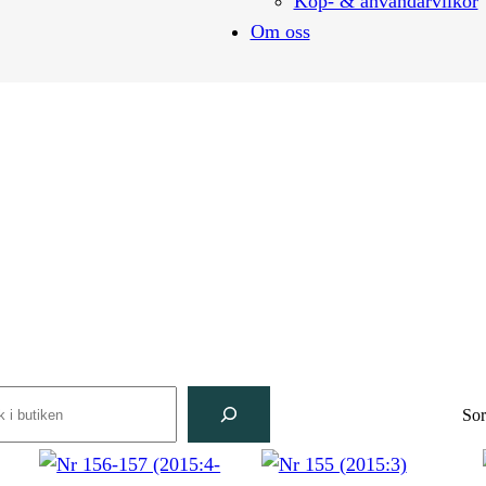
Köp- & användarvilkor
Om oss
arch
Sor