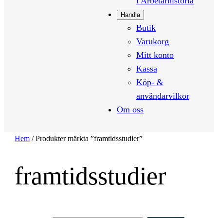
i Arbetarhistoria
Handla
Butik
Varukorg
Mitt konto
Kassa
Köp- &
användarvilkor
Om oss
Hem
/ Produkter märkta ”framtidsstudier”
framtidsstudier