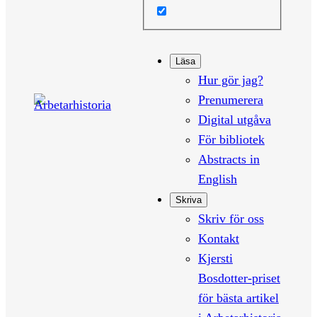
Läsa
Hur gör jag?
Prenumerera
Digital utgåva
För bibliotek
Abstracts in
English
Skriva
Skriv för oss
Kontakt
Kjersti
Bosdotter-priset
för bästa artikel