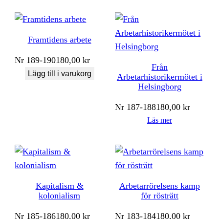
Framtidens arbete
Nr
189-190
180,00
kr
Från
Lägg till i varukorg
Arbetarhistorikermötet i
Helsingborg
Nr
187-188
180,00
kr
Läs mer
Kapitalism &
Arbetarrörelsens kamp
kolonialism
för rösträtt
Nr
185-186
180,00
kr
Nr
183-184
180,00
kr