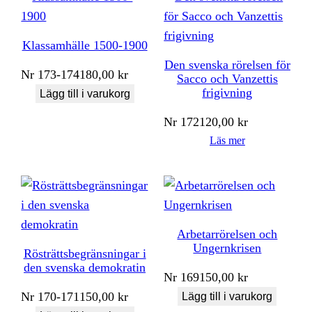
Klassamhälle 1500-1900
Den svenska rörelsen för
Nr
173-174
180,00
kr
Sacco och Vanzettis
frigivning
Lägg till i varukorg
Nr
172
120,00
kr
Läs mer
Arbetarrörelsen och
Ungernkrisen
Rösträttsbegränsningar i
den svenska demokratin
Nr
169
150,00
kr
Nr
170-171
150,00
kr
Lägg till i varukorg