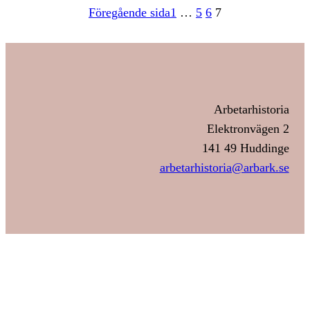
Föregående sida
1
…
5
6
7
Arbetarhistoria
Elektronvägen 2
141 49 Huddinge
arbetarhistoria@arbark.se