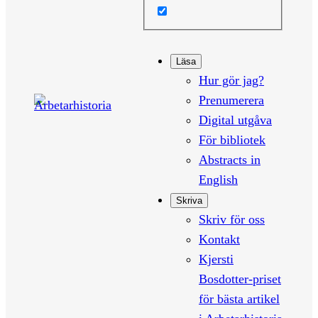
Läsa
Hur gör jag?
Prenumerera
Digital utgåva
För bibliotek
Abstracts in
English
Skriva
Skriv för oss
Kontakt
Kjersti
Bosdotter-priset
för bästa artikel