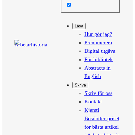
Läsa
Hur gör jag?
Prenumerera
Digital utgåva
För bibliotek
Abstracts in
English
Skriva
Skriv för oss
Kontakt
Kjersti
Bosdotter-priset
för bästa artikel