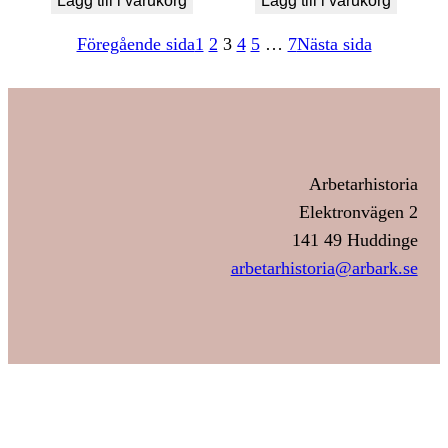
Lägg till i varukorg
Lägg till i varukorg
Föregående sida
1
2
3
4
5
…
7
Nästa sida
Arbetarhistoria
Elektronvägen 2
141 49 Huddinge
arbetarhistoria@arbark.se