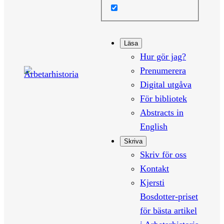
Läsa
Hur gör jag?
Prenumerera
Digital utgåva
För bibliotek
Abstracts in
English
Skriva
Skriv för oss
Kontakt
Kjersti
Bosdotter-priset
för bästa artikel