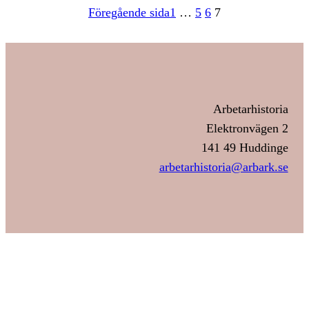
Föregående sida
1
…
5
6
7
Arbetarhistoria
Elektronvägen 2
141 49 Huddinge
arbetarhistoria@arbark.se