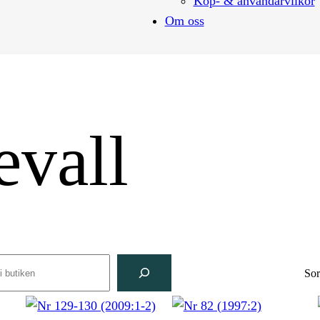
Köp- & användarvilkor
Om oss
evall
rch
Sor