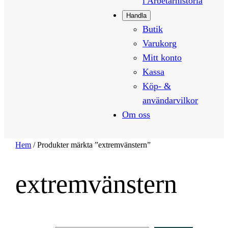
i Arbetarhistoria
Handla
Butik
Varukorg
Mitt konto
Kassa
Köp- &
användarvilkor
Om oss
Hem
/ Produkter märkta ”extremvänstern”
extremvänstern