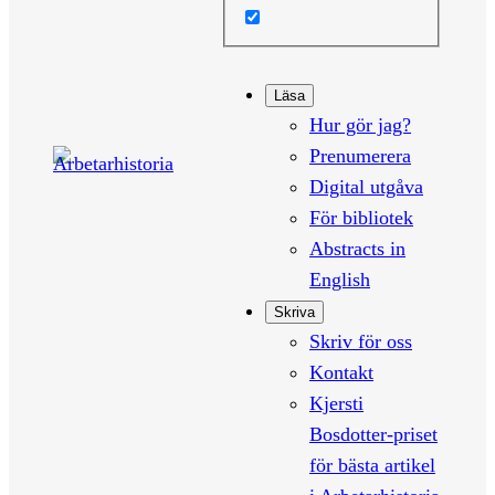
Läsa
Hur gör jag?
Prenumerera
Digital utgåva
För bibliotek
Abstracts in
English
Skriva
Skriv för oss
Kontakt
Kjersti
Bosdotter-priset
för bästa artikel