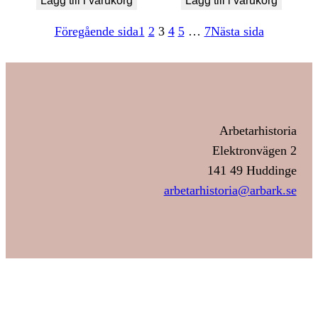
Lägg till i varukorg
Lägg till i varukorg
Föregående sida
1
2
3
4
5
…
7
Nästa sida
Arbetarhistoria
Elektronvägen 2
141 49 Huddinge
arbetarhistoria@arbark.se