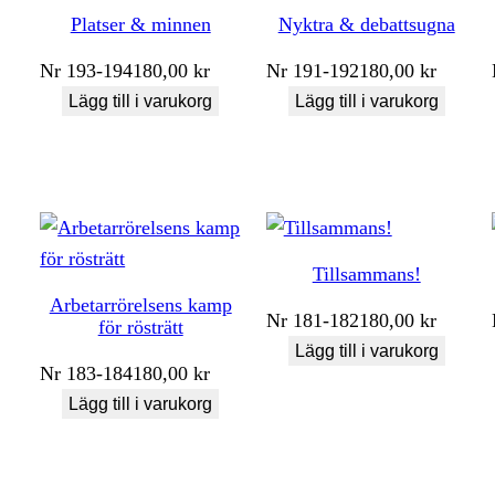
Platser & minnen
Nyktra & debattsugna
Nr
193-194
180,00
kr
Nr
191-192
180,00
kr
Lägg till i varukorg
Lägg till i varukorg
Tillsammans!
Arbetarrörelsens kamp
Nr
181-182
180,00
kr
för rösträtt
Lägg till i varukorg
Nr
183-184
180,00
kr
Lägg till i varukorg