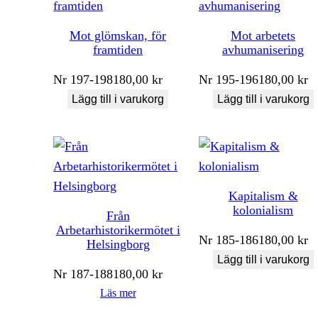
Mot glömskan, för
Mot arbetets
framtiden
avhumanisering
Nr
197-198
180,00
kr
Nr
195-196
180,00
kr
Lägg till i varukorg
Lägg till i varukorg
Kapitalism &
kolonialism
Från
Arbetarhistorikermötet i
Nr
185-186
180,00
kr
Helsingborg
Lägg till i varukorg
Nr
187-188
180,00
kr
Läs mer