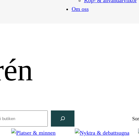
Köp- & användarvilkor
Om oss
rén
rch
Sor