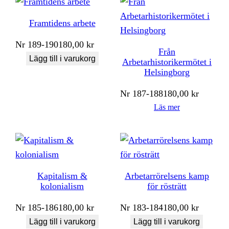
Framtidens arbete
Nr
189-190
180,00
kr
Från
Lägg till i varukorg
Arbetarhistorikermötet i
Helsingborg
Nr
187-188
180,00
kr
Läs mer
Kapitalism &
Arbetarrörelsens kamp
kolonialism
för rösträtt
Nr
185-186
180,00
kr
Nr
183-184
180,00
kr
Lägg till i varukorg
Lägg till i varukorg