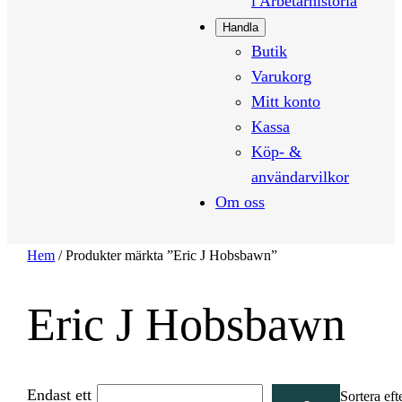
i Arbetarhistoria
Handla
Butik
Varukorg
Mitt konto
Kassa
Köp- &
användarvilkor
Om oss
Hem
/ Produkter märkta ”Eric J Hobsbawn”
Eric J Hobsbawn
Endast ett
Search
Sortera eft