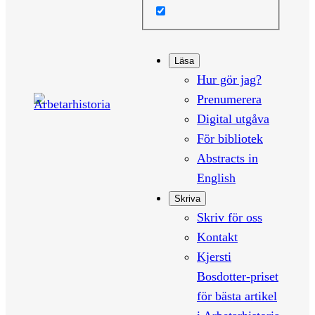
Läsa
Hur gör jag?
Prenumerera
Digital utgåva
För bibliotek
Abstracts in
English
Skriva
Skriv för oss
Kontakt
Kjersti
Bosdotter-priset
för bästa artikel