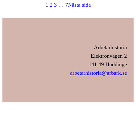
1
2
3
…
7
Nästa sida
Arbetarhistoria
Elektronvägen 2
141 49 Huddinge
arbetarhistoria@arbark.se