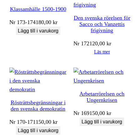
Klassamhälle 1500-1900
Den svenska rörelsen för
Nr
173-174
180,00
kr
Sacco och Vanzettis
frigivning
Lägg till i varukorg
Nr
172
120,00
kr
Läs mer
Arbetarrörelsen och
Ungernkrisen
Rösträttsbegränsningar i
den svenska demokratin
Nr
169
150,00
kr
Nr
170-171
150,00
kr
Lägg till i varukorg
Lägg till i varukorg