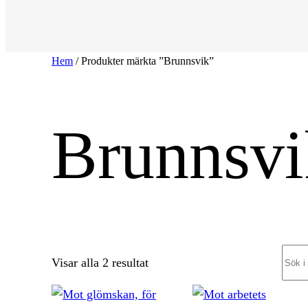
Hem
/ Produkter märkta ”Brunnsvik”
Brunnsvi
Sear
Sortera
Visar alla 2 resultat
efter
senaste