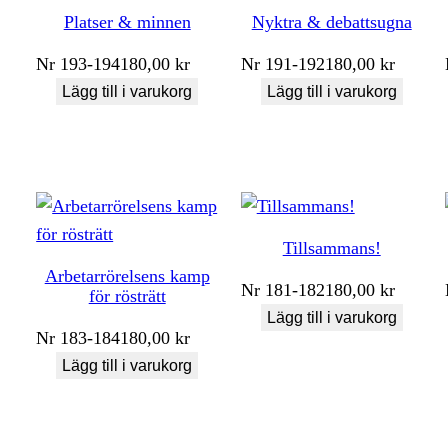
Platser & minnen
Nyktra & debattsugna
Nr
193-194
180,00
kr
Nr
191-192
180,00
kr
Lägg till i varukorg
Lägg till i varukorg
Tillsammans!
Arbetarrörelsens kamp
Nr
181-182
180,00
kr
för rösträtt
Lägg till i varukorg
Nr
183-184
180,00
kr
Lägg till i varukorg