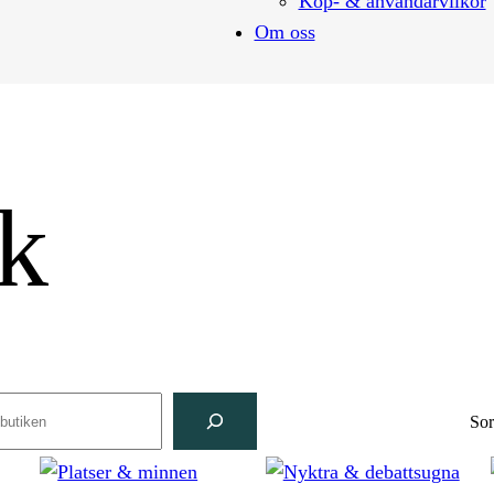
Köp- & användarvilkor
Om oss
k
ch
Sor