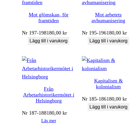
Mot glömskan, för
Mot arbetets
framtiden
avhumanisering
Nr
197-198
180,00
kr
Nr
195-196
180,00
kr
Lägg till i varukorg
Lägg till i varukorg
Kapitalism &
kolonialism
Från
Arbetarhistorikermötet i
Nr
185-186
180,00
kr
Helsingborg
Lägg till i varukorg
Nr
187-188
180,00
kr
Läs mer