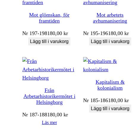
Mot glömskan, för
Mot arbetets
framtiden
avhumanisering
Nr
197-198
180,00
kr
Nr
195-196
180,00
kr
Lägg till i varukorg
Lägg till i varukorg
Kapitalism &
kolonialism
Från
Arbetarhistorikermötet i
Nr
185-186
180,00
kr
Helsingborg
Lägg till i varukorg
Nr
187-188
180,00
kr
Läs mer