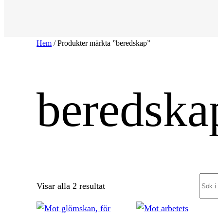
Hem
/ Produkter märkta ”beredskap”
beredska
Sear
Sortera
Visar alla 2 resultat
efter
senaste