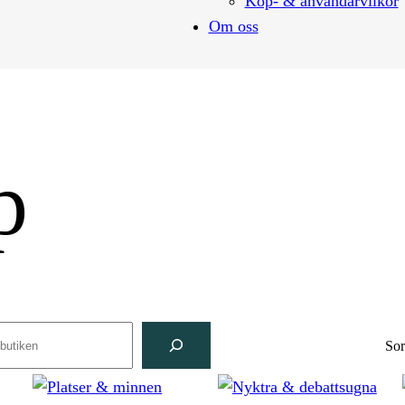
Köp- & användarvilkor
Om oss
p
ch
Sor