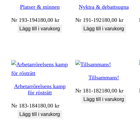
Platser & minnen
Nyktra & debattsugna
Nr
193-194
180,00
kr
Nr
191-192
180,00
kr
Lägg till i varukorg
Lägg till i varukorg
Tillsammans!
Arbetarrörelsens kamp
Nr
181-182
180,00
kr
för rösträtt
Lägg till i varukorg
Nr
183-184
180,00
kr
Lägg till i varukorg