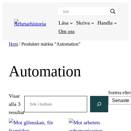
Hoppa
till
innehåll
Läsa
Skriva
Handla
Om oss
Hem
/ Produkter märkta ”Automation”
Automation
Sortera efter
Visar
Search
alla 3
Sortera
resultat
efter
senaste