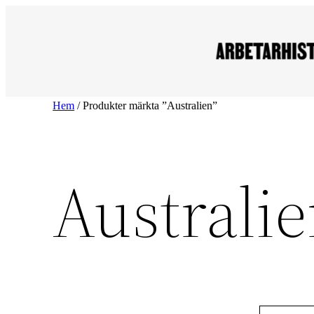
Hoppa
till
innehåll
Hem
/ Produkter märkta ”Australien”
Australi