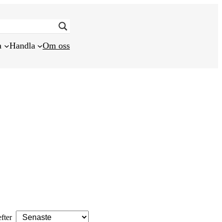
a
Handla
Om oss
efter