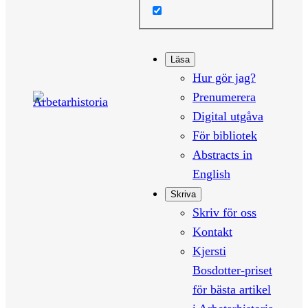
Läsa
Hur gör jag?
Prenumerera
Digital utgåva
För bibliotek
Abstracts in
English
Skriva
Skriv för oss
Kontakt
Kjersti
Bosdotter-priset
för bästa artikel