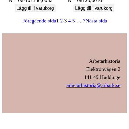
Nr
106-107
150,00
kr
Nr
108
120,00
kr
Lägg till i varukorg
Lägg till i varukorg
Föregående sida
1
2
3
4
5
…
7
Nästa sida
Arbetarhistoria
Elektronvägen 2
141 49 Huddinge
arbetarhistoria@arbark.se