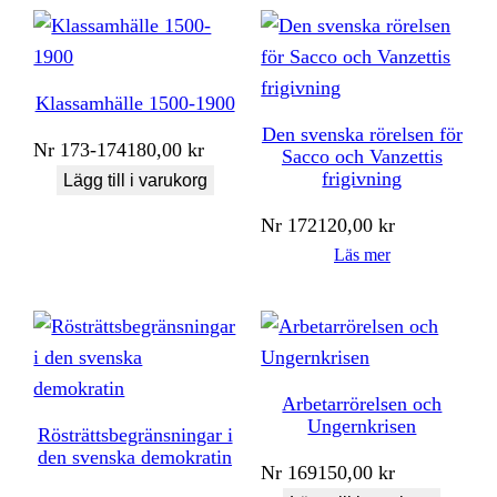
Klassamhälle 1500-1900
Den svenska rörelsen för
Nr
173-174
180,00
kr
Sacco och Vanzettis
frigivning
Lägg till i varukorg
Nr
172
120,00
kr
Läs mer
Arbetarrörelsen och
Ungernkrisen
Rösträttsbegränsningar i
den svenska demokratin
Nr
169
150,00
kr