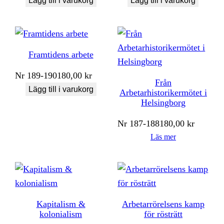
Lägg till i varukorg
Lägg till i varukorg
Framtidens arbete
Nr
189-190
180,00
kr
Från
Lägg till i varukorg
Arbetarhistorikermötet i
Helsingborg
Nr
187-188
180,00
kr
Läs mer
Kapitalism &
Arbetarrörelsens kamp
kolonialism
för rösträtt