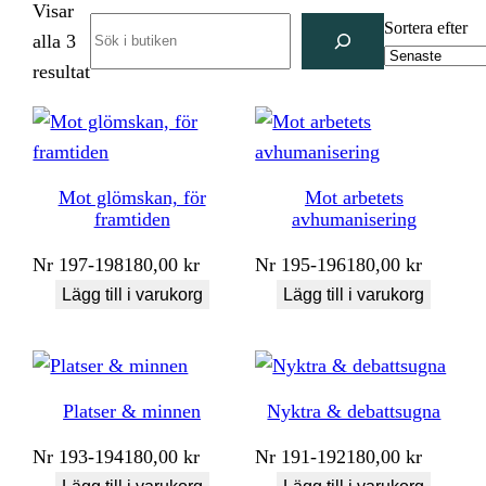
Visar
Search
Sortera efter
alla 3
Sortera
resultat
efter
senaste
Mot glömskan, för
Mot arbetets
framtiden
avhumanisering
Nr
197-198
180,00
kr
Nr
195-196
180,00
kr
Lägg till i varukorg
Lägg till i varukorg
Platser & minnen
Nyktra & debattsugna
Nr
193-194
180,00
kr
Nr
191-192
180,00
kr