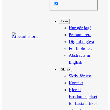
Läsa
Hur gör jag?
Prenumerera
Digital utgåva
För bibliotek
Abstracts in
English
Skriva
Skriv för oss
Kontakt
Kjersti
Bosdotter-priset
för bästa artikel