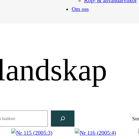
Köp- & användarvilkor
Om oss
 landskap
rch
Sor