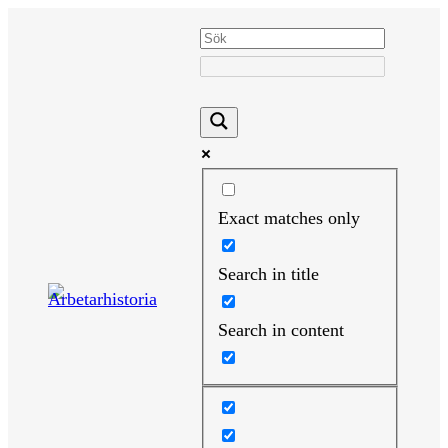
Hoppa
till
innehåll
Exact matches only
Search in title
Search in content