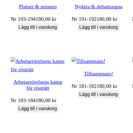
Platser & minnen
Nyktra & debattsugna
Nr
193-194
180,00
kr
Nr
191-192
180,00
kr
Lägg till i varukorg
Lägg till i varukorg
Tillsammans!
Arbetarrörelsens kamp
Nr
181-182
180,00
kr
för rösträtt
Lägg till i varukorg
Nr
183-184
180,00
kr
Lägg till i varukorg