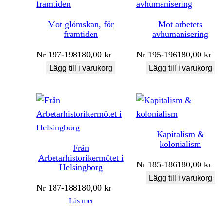
Mot glömskan, för
Mot arbetets
framtiden
avhumanisering
Nr
197-198
180,00
kr
Nr
195-196
180,00
kr
Lägg till i varukorg
Lägg till i varukorg
Kapitalism &
kolonialism
Från
Arbetarhistorikermötet i
Nr
185-186
180,00
kr
Helsingborg
Lägg till i varukorg
Nr
187-188
180,00
kr
Läs mer