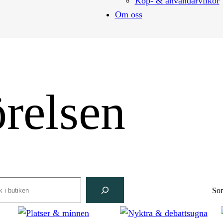
Köp- & användarvilkor
Om oss
örelsen
arch
Sor