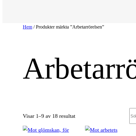
Hem
/ Produkter märkta ”Arbetarrörelsen”
Arbetarr
Se
Sortera
Visar 1–9 av 18 resultat
efter
senaste