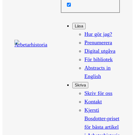
Läsa
Hur gör jag?
Prenumerera
Digital utgåva
För bibliotek
Abstracts in
English
Skriva
Skriv för oss
Kontakt
Kjersti
Bosdotter-priset
för bästa artikel