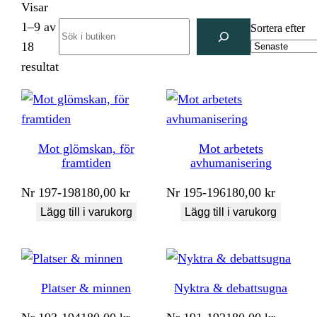
Visar
1–9 av
Search
Sortera efter
18
Sortera
resultat
efter
senaste
Mot glömskan, för
Mot arbetets
framtiden
avhumanisering
Nr
197-198
180,00
kr
Nr
195-196
180,00
kr
Lägg till i varukorg
Lägg till i varukorg
Platser & minnen
Nyktra & debattsugna