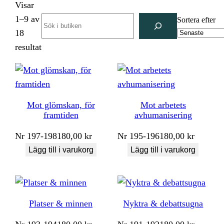
Visar
1–9 av
Search
Sortera efter
18
Sortera
resultat
efter
senaste
Mot glömskan, för
Mot arbetets
framtiden
avhumanisering
Nr
197-198
180,00
kr
Nr
195-196
180,00
kr
Lägg till i varukorg
Lägg till i varukorg
Platser & minnen
Nyktra & debattsugna