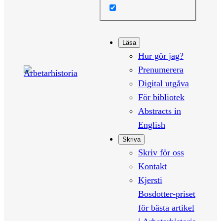
Läsa
Hur gör jag?
Prenumerera
Digital utgåva
För bibliotek
Abstracts in
English
Skriva
Skriv för oss
Kontakt
Kjersti
Bosdotter-priset
för bästa artikel