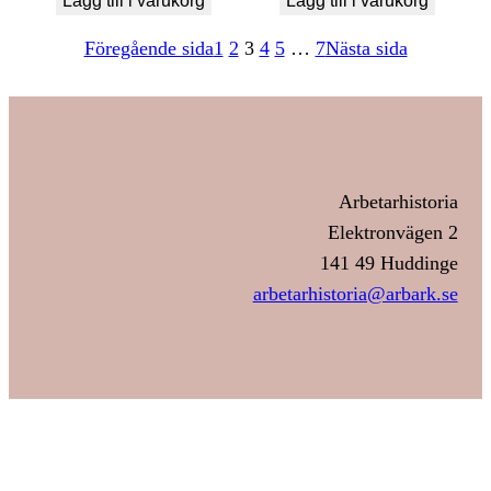
Lägg till i varukorg
Lägg till i varukorg
Föregående sida
1
2
3
4
5
…
7
Nästa sida
Arbetarhistoria
Elektronvägen 2
141 49 Huddinge
arbetarhistoria@arbark.se