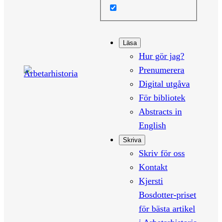
Läsa
Hur gör jag?
Prenumerera
Digital utgåva
För bibliotek
Abstracts in
English
Skriva
Skriv för oss
Kontakt
Kjersti
Bosdotter-priset
för bästa artikel