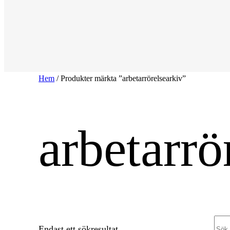
Hem
/ Produkter märkta ”arbetarrörelsearkiv”
arbetarrö
Sea
Endast ett sökresultat