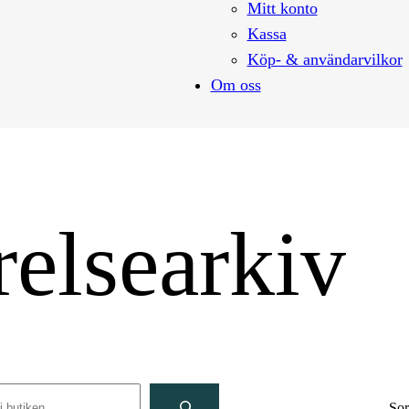
Mitt konto
Kassa
Köp- & användarvilkor
Om oss
relsearkiv
rch
Sor