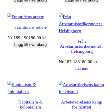
Lägg till i varukorg
Lägg till i varukorg
Framtidens arbete
Nr
189-190
180,00
kr
Från
Lägg till i varukorg
Arbetarhistorikermötet i
Helsingborg
Nr
187-188
180,00
kr
Läs mer
Kapitalism &
Arbetarrörelsens kamp
kolonialism
för rösträtt