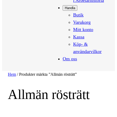
i Arbetarhistoria
Handla
Butik
Varukorg
Mitt konto
Kassa
Köp- &
användarvilkor
Om oss
Hem
/ Produkter märkta ”Allmän rösträtt”
Allmän rösträtt