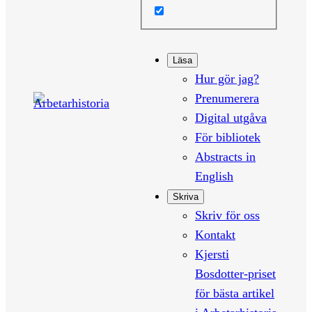
Läsa
Hur gör jag?
Prenumerera
Digital utgåva
För bibliotek
Abstracts in
English
Skriva
Skriv för oss
Kontakt
Kjersti
Bosdotter-priset
för bästa artikel