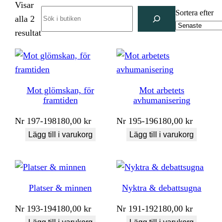
Visar
Search
Sortera efter
alla 2
Sortera
resultat
efter
senaste
Mot glömskan, för
Mot arbetets
framtiden
avhumanisering
Nr
197-198
180,00
kr
Nr
195-196
180,00
kr
Lägg till i varukorg
Lägg till i varukorg
Platser & minnen
Nyktra & debattsugna
Nr
193-194
180,00
kr
Nr
191-192
180,00
kr