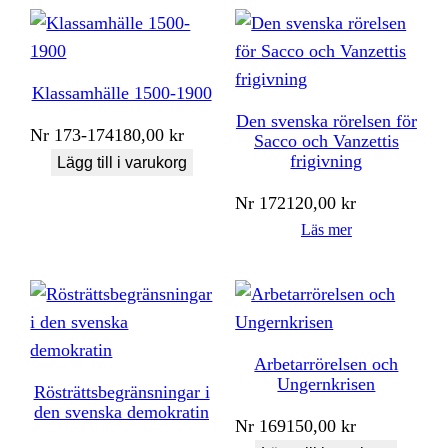
Klassamhälle 1500-1900
Den svenska rörelsen för
Nr
173-174
180,00
kr
Sacco och Vanzettis
frigivning
Lägg till i varukorg
Nr
172
120,00
kr
Läs mer
Arbetarrörelsen och
Ungernkrisen
Rösträttsbegränsningar i
den svenska demokratin
Nr
169
150,00
kr