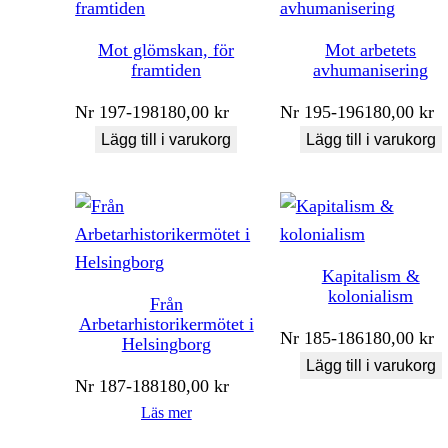
Mot glömskan, för
Mot arbetets
framtiden
avhumanisering
Nr
197-198
180,00
kr
Nr
195-196
180,00
kr
Lägg till i varukorg
Lägg till i varukorg
Kapitalism &
kolonialism
Från
Arbetarhistorikermötet i
Nr
185-186
180,00
kr
Helsingborg
Lägg till i varukorg
Nr
187-188
180,00
kr
Läs mer