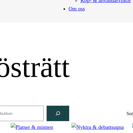
Köp- & användarvilkor
Om oss
strätt
ch
Sor