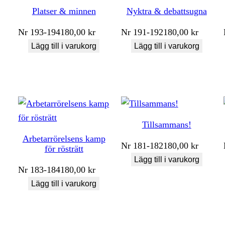
Platser & minnen
Nyktra & debattsugna
Nr
193-194
180,00
kr
Nr
191-192
180,00
kr
Lägg till i varukorg
Lägg till i varukorg
Tillsammans!
Arbetarrörelsens kamp
Nr
181-182
180,00
kr
för rösträtt
Lägg till i varukorg
Nr
183-184
180,00
kr
Lägg till i varukorg