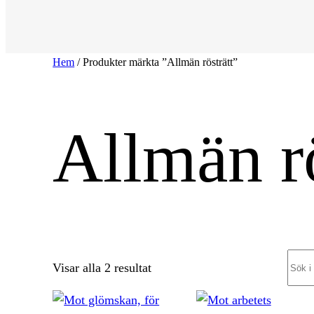
Hem
/ Produkter märkta ”Allmän rösträtt”
Allmän rö
Sear
Sortera
Visar alla 2 resultat
efter
senaste