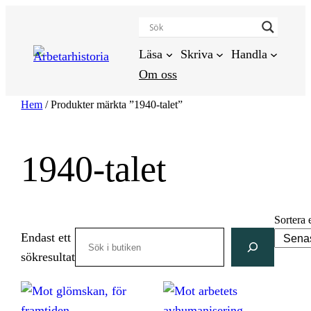
Hoppa
till
innehåll
Läsa
Skriva
Handla
Om oss
Hem
/ Produkter märkta ”1940-talet”
1940-talet
Sortera 
Search
Endast ett
sökresultat