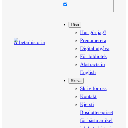
Läsa
Hur gör jag?
Prenumerera
Digital utgåva
För bibliotek
Abstracts in
English
Skriva
Skriv för oss
Kontakt
Kjersti
Bosdotter-priset
för bästa artikel