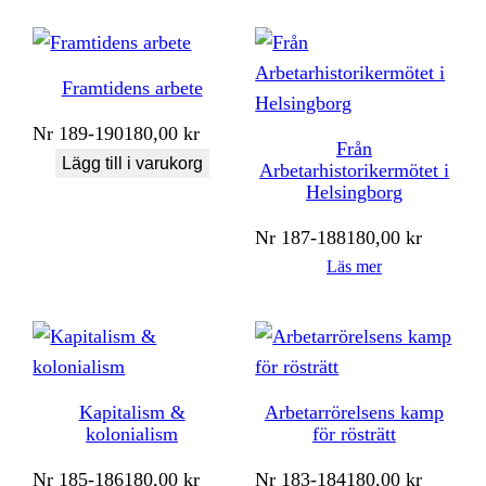
Framtidens arbete
Nr
189-190
180,00
kr
Från
Lägg till i varukorg
Arbetarhistorikermötet i
Helsingborg
Nr
187-188
180,00
kr
Läs mer
Kapitalism &
Arbetarrörelsens kamp
kolonialism
för rösträtt
Nr
185-186
180,00
kr
Nr
183-184
180,00
kr