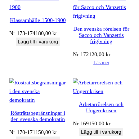
Klassamhälle 1500-1900
Den svenska rörelsen för
Nr
173-174
180,00
kr
Sacco och Vanzettis
frigivning
Lägg till i varukorg
Nr
172
120,00
kr
Läs mer
Arbetarrörelsen och
Ungernkrisen
Rösträttsbegränsningar i
den svenska demokratin
Nr
169
150,00
kr
Nr
170-171
150,00
kr
Lägg till i varukorg